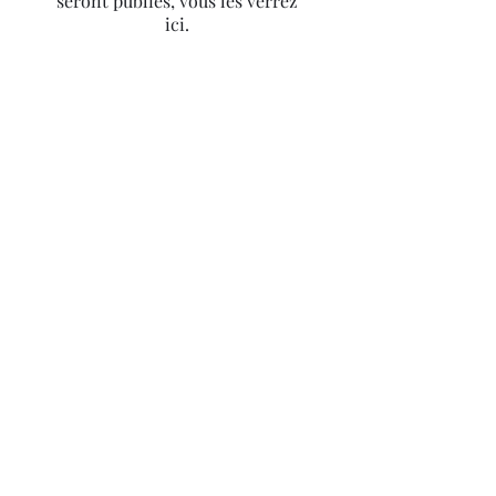
seront publiés, vous les verrez
ici.
JML PEINTURE