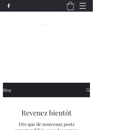
JML PEINTURE
RBQ:
5798-8891-01
4509179107
Blog
Revenez bientôt
Dès que de nouveaux posts